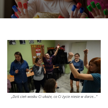
DOKUMENTY
GALERIA
STRUKTURA
PROJEKTY
WYKUS
KONTAKT
„Dziś cień wosku Ci ukaże, co Ci życie niesie w darze…”