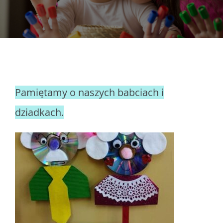
DOKUMENTY
GALERIA
STRUKTURA
Pamiętamy o naszych babciach i
dziadkach.
PROJEKTY
WYKUS
KONTAKT