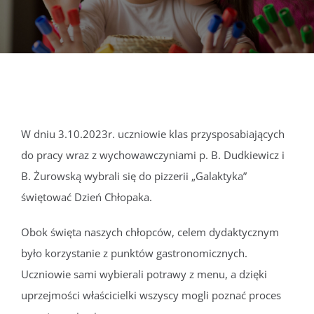
DOKUMENTY
GALERIA
STRUKTURA
W dniu 3.10.2023r. uczniowie klas przysposabiających
do pracy wraz z wychowawczyniami p. B. Dudkiewicz i
PROJEKTY
B. Żurowską wybrali się do pizzerii „Galaktyka”
świętować Dzień Chłopaka.
WYKUS
Obok święta naszych chłopców, celem dydaktycznym
KONTAKT
było korzystanie z punktów gastronomicznych.
Uczniowie sami wybierali potrawy z menu, a dzięki
uprzejmości właścicielki wszyscy mogli poznać proces