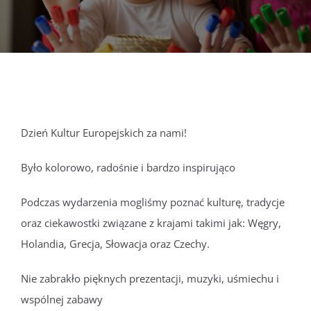
DOKUMENTY
GALERIA
STRUKTURA
Dzień Kultur Europejskich za nami!
PROJEKTY
Było kolorowo, radośnie i bardzo inspirująco
WYKUS
Podczas wydarzenia mogliśmy poznać kulturę, tradycje
oraz ciekawostki związane z krajami takimi jak: Węgry,
Holandia, Grecja, Słowacja oraz Czechy.
KONTAKT
Nie zabrakło pięknych prezentacji, muzyki, uśmiechu i
wspólnej zabawy