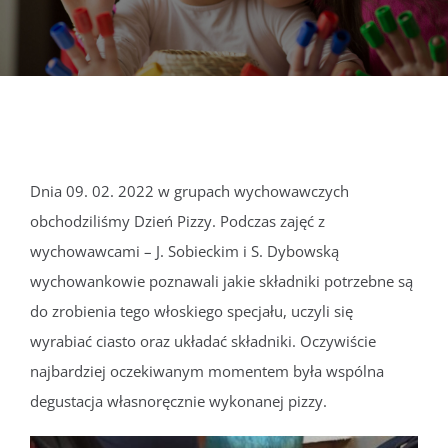
DOKUMENTY
GALERIA
STRUKTURA
Dnia 09. 02. 2022 w grupach wychowawczych
obchodziliśmy Dzień Pizzy. Podczas zajęć z
PROJEKTY
wychowawcami – J. Sobieckim i S. Dybowską
wychowankowie poznawali jakie składniki potrzebne są
WYKUS
do zrobienia tego włoskiego specjału, uczyli się
wyrabiać ciasto oraz układać składniki. Oczywiście
KONTAKT
najbardziej oczekiwanym momentem była wspólna
degustacja własnoręcznie wykonanej pizzy.