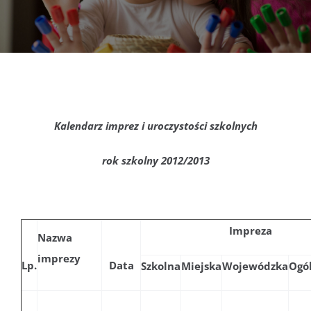
DOKUMENTY
GALERIA
STRUKTURA
Kalendarz imprez i uroczystości szkolnych
PROJEKTY
rok szkolny 2012/2013
WYKUS
Impreza
Nazwa
KONTAKT
imprezy
Lp.
Data
Szkolna
Miejska
Wojewódzka
Ogó