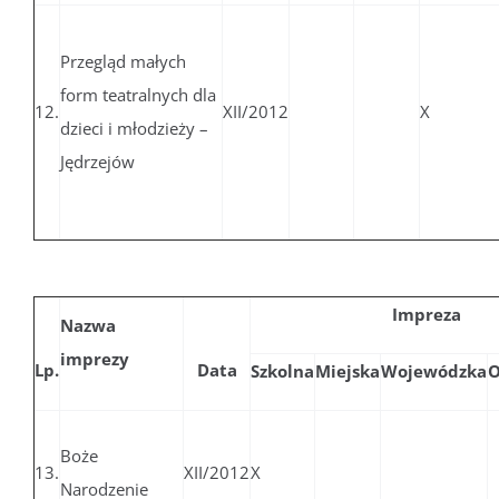
Przegląd małych
form teatralnych dla
12.
XII/2012
X
dzieci i młodzieży –
Jędrzejów
Impreza
Nazwa
imprezy
Lp.
Data
Szkolna
Miejska
Wojewódzka
O
Boże
13.
XII/2012
X
Narodzenie