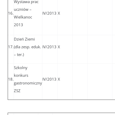
Wystawa prac
uczniów –
16.
IV/2013
X
Wielkanoc
2013
Dzień Ziemi
17.
(dla zesp. eduk.
IV/2013
X
– ter.)
Szkolny
konkurs
18.
IV/2013
X
gastronomiczny
ZSZ