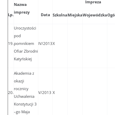
Impreza
Nazwa
imprezy
Lp.
Data
Szkolna
Miejska
Wojewódzka
Ogó
Uroczystości
pod
19.
pomnikiem
IV/2013
X
Ofiar Zbrodni
Katyńskiej
Akademia z
okazji
rocznicy
20.
V/2013
X
Uchwalenia
Konstytucji 3
–go Maja