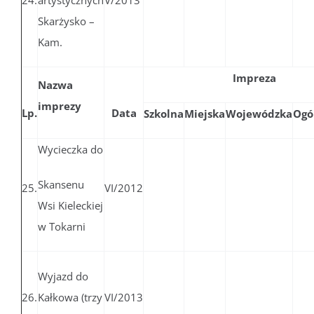
24.
artystycznych
V/2013
Skarżysko –
Kam.
Impreza
Nazwa
imprezy
Lp.
Data
Szkolna
Miejska
Wojewódzka
Ogó
Wycieczka do
Skansenu
25.
VI/2012
Wsi Kieleckiej
w Tokarni
Wyjazd do
26.
Kałkowa (trzy
VI/2013