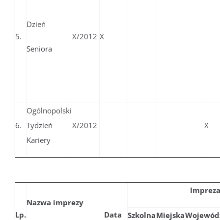
Dzień
5.
X/2012
X
Seniora
Ogólnopolski
6.
Tydzień
X/2012
X
Kariery
Imprez
Nazwa imprezy
Lp.
Data
Szkolna
Miejska
Wojewód