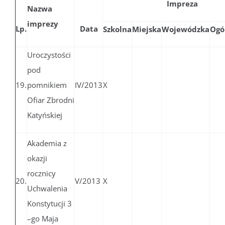
Impreza
Nazwa
imprezy
Lp.
Data
Szkolna
Miejska
Wojewódzka
Ogó
Uroczystości
pod
19.
pomnikiem
IV/2013
X
Ofiar Zbrodni
Katyńskiej
Akademia z
okazji
rocznicy
20.
V/2013
X
Uchwalenia
Konstytucji 3
–go Maja