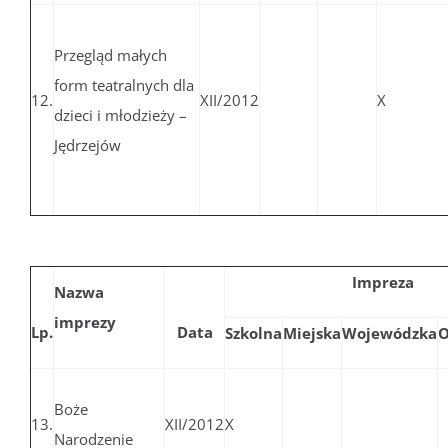
Przegląd małych
form teatralnych dla
12.
XII/2012
X
dzieci i młodzieży –
Jędrzejów
Impreza
Nazwa
imprezy
Lp.
Data
Szkolna
Miejska
Wojewódzka
O
Boże
13.
XII/2012
X
Narodzenie