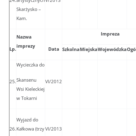
24.
artystycznych
V/2013
Skarżysko –
Kam.
Impreza
Nazwa
imprezy
Lp.
Data
Szkolna
Miejska
Wojewódzka
Ogó
Wycieczka do
Skansenu
25.
VI/2012
Wsi Kieleckiej
w Tokarni
Wyjazd do
26.
Kałkowa (trzy
VI/2013