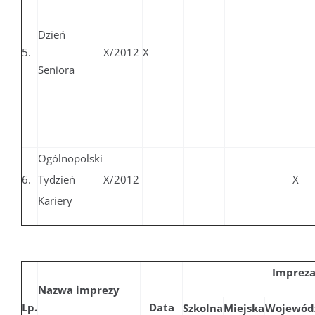
Dzień
5.
X/2012
X
Seniora
Ogólnopolski
6.
Tydzień
X/2012
X
Kariery
Imprez
Nazwa imprezy
Lp.
Data
Szkolna
Miejska
Wojewód