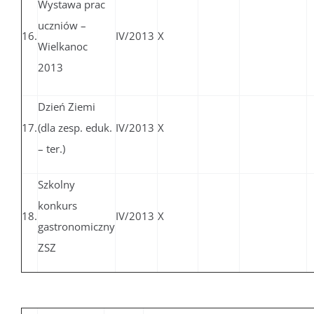
Wystawa prac
uczniów –
16.
IV/2013
X
Wielkanoc
2013
Dzień Ziemi
17.
(dla zesp. eduk.
IV/2013
X
– ter.)
Szkolny
konkurs
18.
IV/2013
X
gastronomiczny
ZSZ