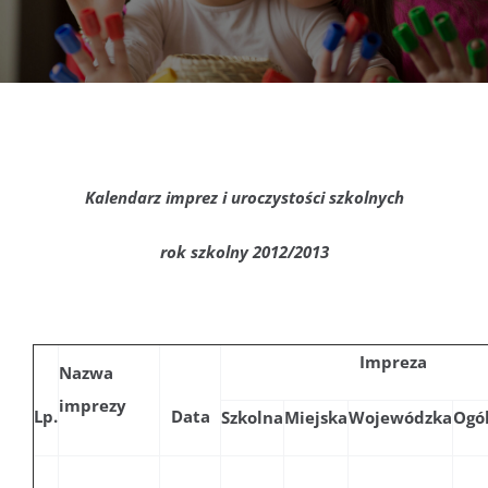
DOKUMENTY
GALERIA
STRUKTURA
Kalendarz imprez i uroczystości szkolnych
PROJEKTY
rok szkolny 2012/2013
WYKUS
Impreza
Nazwa
KONTAKT
imprezy
Lp.
Data
Szkolna
Miejska
Wojewódzka
Ogó