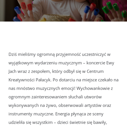
DOKUMENTY
GALERIA
STRUKTURA
Dziś mieliśmy ogromną przyjemność uczestniczyć w
wyjątkowym wydarzeniu muzycznym – koncercie Ewy
PROJEKTY
Jach wraz z zespołem, który odbył się w Centrum
Kreatywności Pałacyk. Po dotarciu na miejsce czekało na
WYKUS
nas mnóstwo muzycznych emocji! Wychowankowie z
ogromnym zainteresowaniem słuchali utworów
KONTAKT
wykonywanych na żywo, obserwowali artystów oraz
instrumenty muzyczne. Energia płynąca ze sceny
udzieliła się wszystkim – dzieci świetnie się bawiły,