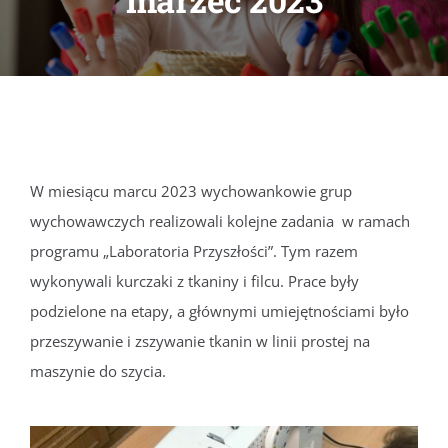
marzec 2023
DOKUMENTY
GALERIA
STRUKTURA
W miesiącu marcu 2023 wychowankowie grup
wychowawczych realizowali kolejne zadania w ramach
PROJEKTY
programu „Laboratoria Przyszłości”. Tym razem
wykonywali kurczaki z tkaniny i filcu. Prace były
WYKUS
podzielone na etapy, a głównymi umiejętnościami było
przeszywanie i zszywanie tkanin w linii prostej na
KONTAKT
maszynie do szycia.