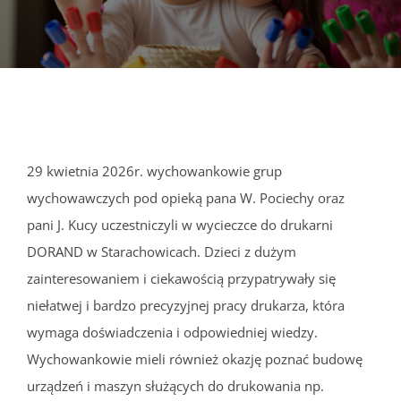
DOKUMENTY
GALERIA
STRUKTURA
29 kwietnia 2026r. wychowankowie grup
wychowawczych pod opieką pana W. Pociechy oraz
PROJEKTY
pani J. Kucy uczestniczyli w wycieczce do drukarni
DORAND w Starachowicach. Dzieci z dużym
WYKUS
zainteresowaniem i ciekawością przypatrywały się
niełatwej i bardzo precyzyjnej pracy drukarza, która
KONTAKT
wymaga doświadczenia i odpowiedniej wiedzy.
Wychowankowie mieli również okazję poznać budowę
urządzeń i maszyn służących do drukowania np.