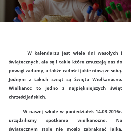
DOKUMENTY
GALERIA
STRUKTURA
W kalendarzu jest wiele dni wesołych i
świątecznych, ale są i takie które zmuszają nas do
PROJEKTY
powagi zadumy, a także radości jakie niosą ze sobą.
Jednym z takich świąt są Święta Wielkanocne.
WYKUS
Wielkanoc to jedno z najpiękniejszych świąt
chrześcijańskich.
KONTAKT
W naszej szkole w poniedziałek 14.03.2016r.
urządziliśmy spotkanie wielkanocne. Na
świątecznym stole nie mogło zabraknąć jajka,