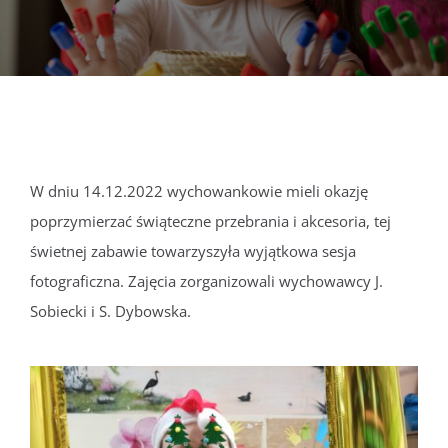
DOKUMENTY
GALERIA
STRUKTURA
W dniu 14.12.2022 wychowankowie mieli okazję
poprzymierzać świąteczne przebrania i akcesoria, tej
PROJEKTY
świetnej zabawie towarzyszyła wyjątkowa sesja
fotograficzna. Zajęcia zorganizowali wychowawcy J.
WYKUS
Sobiecki i S. Dybowska.
KONTAKT