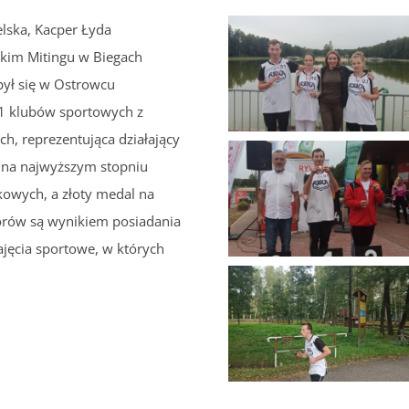
elska, Kacper Łyda
skim Mitingu w Biegach
był się w Ostrowcu
1 klubów sportowych z
h, reprezentująca działający
 na najwyższym stopniu
kowych, a złoty medal na
torów są wynikiem posiadania
jęcia sportowe, w których