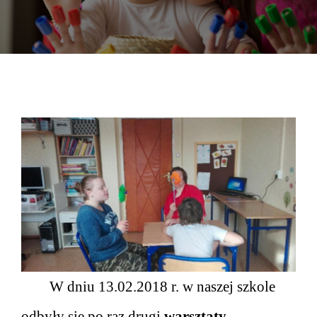
DOKUMENTY
GALERIA
STRUKTURA
PROJEKTY
WYKUS
KONTAKT
W dniu 13.02.2018 r. w naszej szkole
odbyły się po raz drugi
warsztaty