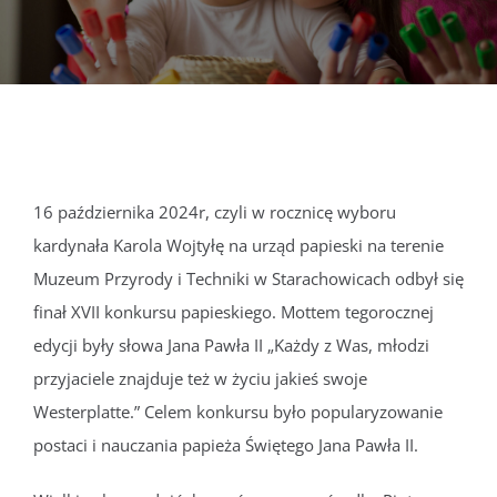
DOKUMENTY
GALERIA
STRUKTURA
16 października 2024r, czyli w rocznicę wyboru
kardynała Karola Wojtyłę na urząd papieski na terenie
PROJEKTY
Muzeum Przyrody i Techniki w Starachowicach odbył się
finał XVII konkursu papieskiego. Mottem tegorocznej
WYKUS
edycji były słowa Jana Pawła II „Każdy z Was, młodzi
przyjaciele znajduje też w życiu jakieś swoje
KONTAKT
Westerplatte.” Celem konkursu było popularyzowanie
postaci i nauczania papieża Świętego Jana Pawła II.