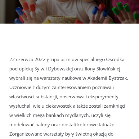
DOKUMENTY
GALERIA
STRUKTURA
22 czerwca 2022 grupa uczniów Specjalnego Ośrodka
pod opieką Sylwii Dybowskiej oraz Ilony Słowińskiej,
PROJEKTY
wybrali się na warsztaty naukowe w Akademii Bystrzak.
Uczniowie z dużym zainteresowaniem poznawali
WYKUS
właściwości substancji, obserwowali eksperymenty,
wysłuchali wielu ciekawostek a także zostali zamknięci
KONTAKT
w wielkich mega bańkach mydlanych, uczyli się
modelować balony oraz dostali kolorowe tatuaże.
Zorganizowane warsztaty były świetną okazją do