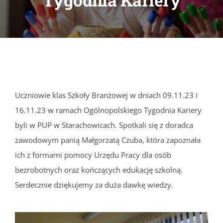
Tygodnia Kariery
DOKUMENTY
GALERIA
STRUKTURA
Uczniowie klas Szkoły Branżowej w dniach 09.11.23 i
16.11.23 w ramach Ogólnopolskiego Tygodnia Kariery
PROJEKTY
byli w PUP w Starachowicach. Spotkali się z doradca
zawodowym panią Małgorzatą Czuba, która zapoznała
WYKUS
ich z formami pomocy Urzędu Pracy dla osób
bezrobotnych oraz kończących edukację szkolną.
KONTAKT
Serdecznie dziękujemy za duża dawkę wiedzy.