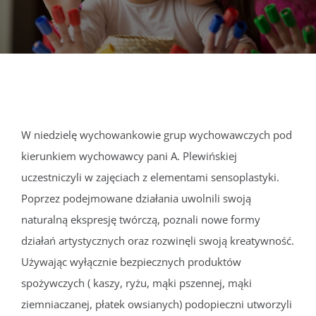
DOKUMENTY
GALERIA
STRUKTURA
W niedzielę wychowankowie grup wychowawczych pod
kierunkiem wychowawcy pani A. Plewińskiej
PROJEKTY
uczestniczyli w zajęciach z elementami sensoplastyki.
Poprzez podejmowane działania uwolnili swoją
WYKUS
naturalną ekspresję twórczą, poznali nowe formy
działań artystycznych oraz rozwinęli swoją kreatywność.
KONTAKT
Używając wyłącznie bezpiecznych produktów
spożywczych ( kaszy, ryżu, mąki pszennej, mąki
ziemniaczanej, płatek owsianych) podopieczni utworzyli