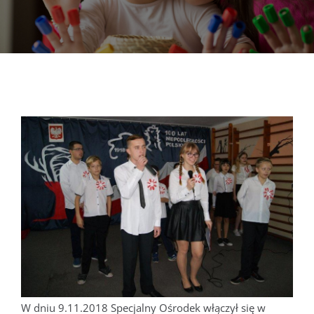
DOKUMENTY
GALERIA
STRUKTURA
PROJEKTY
WYKUS
KONTAKT
W dniu 9.11.2018 Specjalny Ośrodek włączył się w