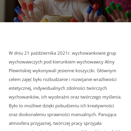
DOKUMENTY
GALERIA
STRUKTURA
W dniu 21 października 2021r. wychowankowie grup
wychowawczych pod kierunkiem wychowawcy Aliny
PROJEKTY
Plewińskiej wykonywali jesienne koszyczki. Głównym
celem zajęć było rozbudzanie i rozwijanie wrażliwości
WYKUS
estetycznej, indywidualnych zdolności twórczych
wychowanków, ich wyobraźni oraz twórczego myślenia.
KONTAKT
Było to możliwe dzięki pobudzeniu ich kreatywności
oraz doskonaleniu sprawności manualnych. Panująca
atmosfera przyjaznej, twórczej pracy sprzyjała