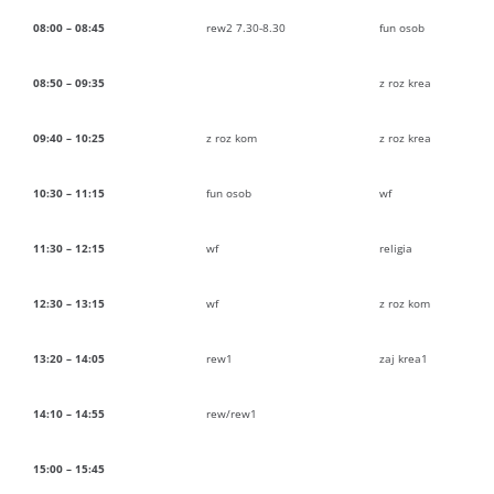
08:00 – 08:45
rew2 7.30-8.30
fun osob
08:50 – 09:35
z roz krea
09:40 – 10:25
z roz kom
z roz krea
10:30 – 11:15
fun osob
wf
11:30 – 12:15
wf
religia
12:30 – 13:15
wf
z roz kom
13:20 – 14:05
rew1
zaj krea1
14:10 – 14:55
rew/rew1
15:00 – 15:45