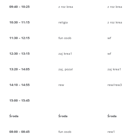
09:40 – 10:25
z roz krea
z roz krea
10:30 – 11:15
religia
z roz krea
11:30 – 12:15
fun osob
wf
12:30 – 13:15
zaj krea1
wf
13:20 – 14:05
zaj, pozal
zaj krea1
14:10 – 14:55
rew
rew/rew3
15:00 – 15:45
Środa
Środa
Środa
08:00 – 08:45
fun osob
rew1