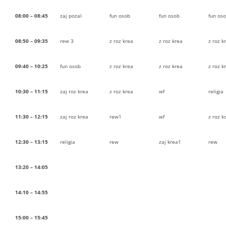
08:00 – 08:45
zaj pozal
fun osob
fun osob
fun os
08:50 – 09:35
rew 3
z roz krea
z roz krea
z roz k
09:40 – 10:25
fun osob
z roz krea
z roz krea
z roz k
10:30 – 11:15
zaj roz krea
z roz krea
wf
religia
11:30 – 12:15
zaj roz krea
rew1
wf
z roz 
12:30 – 13:15
religia
rew
zaj krea1
rew
13:20 – 14:05
14:10 – 14:55
15:00 – 15:45