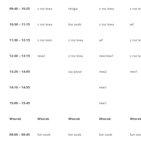
09:40 – 10:25
z roz krea
religia
z roz krea
z roz k
10:30 – 11:15
z roz krea
fun osob
z roz krea
wf
11:30 – 12:15
z roz kom
z roz krea
wf
z roz k
12:30 – 13:15
rew2
z roz krea
rew/rew1
z roz 
13:20 – 14:05
zaj pozal
rew2
rew1
14:10 – 14:55
rew1
15:00 – 15:45
rew1
Wtorek
Wtorek
Wtorek
Wtorek
Wtore
08:00 – 08:45
fun osob
fun osob
fun osob
fun os