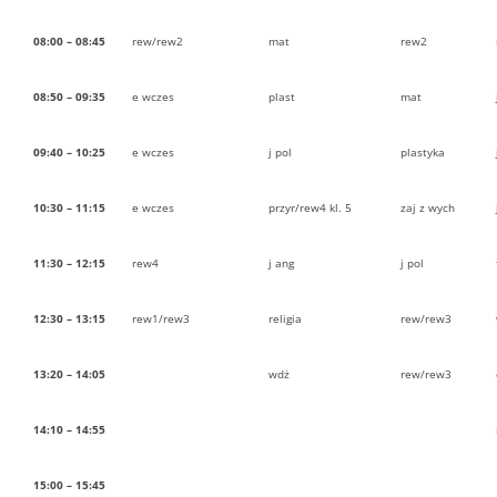
08:00 – 08:45
rew/rew2
mat
rew2
08:50 – 09:35
e wczes
plast
mat
09:40 – 10:25
e wczes
j pol
plastyka
10:30 – 11:15
e wczes
przyr/rew4 kl. 5
zaj z wych
11:30 – 12:15
rew4
j ang
j pol
12:30 – 13:15
rew1/rew3
religia
rew/rew3
13:20 – 14:05
wdż
rew/rew3
14:10 – 14:55
15:00 – 15:45