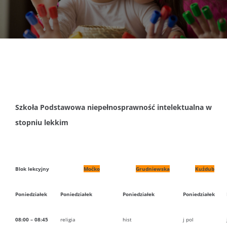
DOKUMENTY
GALERIA
STRUKTURA
Szkoła Podstawowa niepełnosprawność intelektualna w
PROJEKTY
stopniu lekkim
WYKUS
Blok lekcyjny
Moćko
Grudniewska
Kuźdub
KONTAKT
Poniedziałek
Poniedziałek
Poniedziałek
Poniedziałek
08:00 – 08:45
religia
hist
j pol