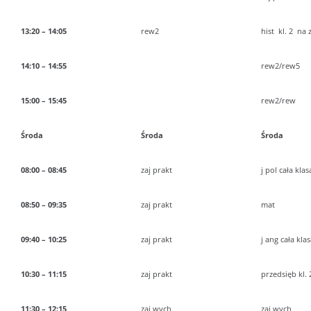
13:20 – 14:05
rew2
hist kl. 2 na za
14:10 – 14:55
rew2/rew5
15:00 – 15:45
rew2/rew
Środa
Środa
Środa
08:00 – 08:45
zaj prakt
j pol cała klas
08:50 – 09:35
zaj prakt
mat
09:40 – 10:25
zaj prakt
j ang cała kla
10:30 – 11:15
zaj prakt
przedsięb kl. 2
11:30 – 12:15
zaj wych
zaj wych