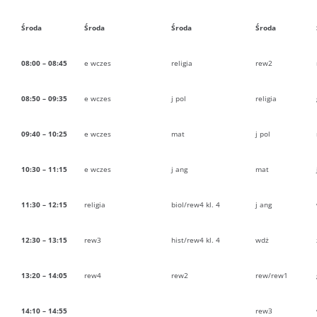
Środa
Środa
Środa
Środa
08:00 – 08:45
e wczes
religia
rew2
08:50 – 09:35
e wczes
j pol
religia
09:40 – 10:25
e wczes
mat
j pol
10:30 – 11:15
e wczes
j ang
mat
11:30 – 12:15
religia
biol/rew4 kl. 4
j ang
12:30 – 13:15
rew3
hist/rew4 kl. 4
wdż
13:20 – 14:05
rew4
rew2
rew/rew1
14:10 – 14:55
rew3