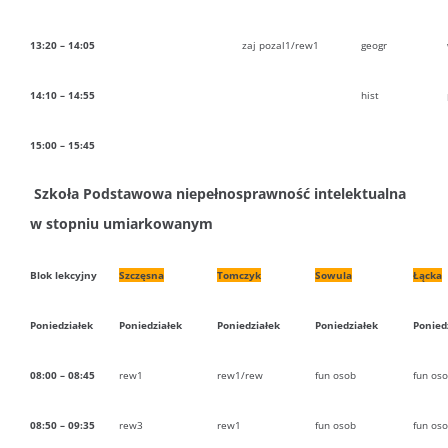
13:20 – 14:05
zaj pozal1/rew1
geogr
14:10 – 14:55
hist
15:00 – 15:45
Szkoła Podstawowa niepełnosprawność intelektualna
w stopniu umiarkowanym
Blok lekcyjny
Szczęsna
Tomczyk
Sowula
Łącka
Poniedziałek
Poniedziałek
Poniedziałek
Poniedziałek
Ponied
08:00 – 08:45
rew1
rew1/rew
fun osob
fun os
08:50 – 09:35
rew3
rew1
fun osob
fun os