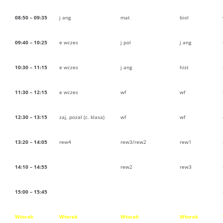
08:50 – 09:35
j ang
mat
biol
09:40 – 10:25
e wczes
j pol
j ang
10:30 – 11:15
e wczes
j ang
hist
11:30 – 12:15
e wczes
wf
wf
12:30 – 13:15
zaj, pozal (c. klasa)
wf
wf
13:20 – 14:05
rew4
rew3/rew2
rew1
14:10 – 14:55
rew2
rew3
15:00 – 15:45
Wtorek
Wtorek
Wtorek
Wtorek