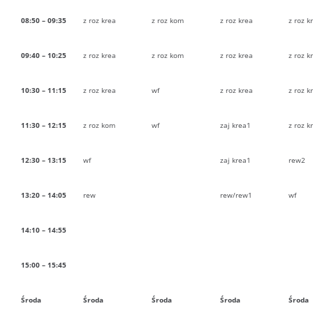
08:50 – 09:35
z roz krea
z roz kom
z roz krea
z roz k
09:40 – 10:25
z roz krea
z roz kom
z roz krea
z roz k
10:30 – 11:15
z roz krea
wf
z roz krea
z roz k
11:30 – 12:15
z roz kom
wf
zaj krea1
z roz k
12:30 – 13:15
wf
zaj krea1
rew2
13:20 – 14:05
rew
rew/rew1
wf
14:10 – 14:55
15:00 – 15:45
Środa
Środa
Środa
Środa
Środa