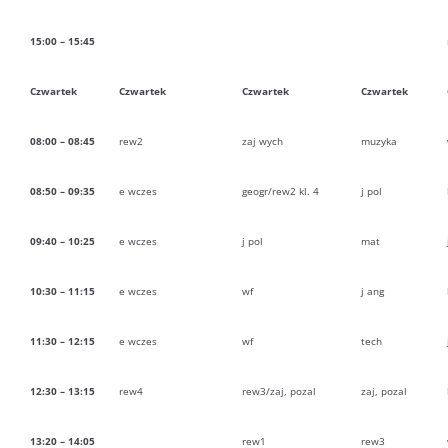
15:00 – 15:45
Czwartek
Czwartek
Czwartek
Czwartek
08:00 – 08:45
rew2
zaj wych
muzyka
08:50 – 09:35
e wczes
geogr/rew2 kl. 4
j pol
09:40 – 10:25
e wczes
j pol
mat
10:30 – 11:15
e wczes
wf
j ang
11:30 – 12:15
e wczes
wf
tech
12:30 – 13:15
rew4
rew3/zaj, pozal
zaj, pozal
13:20 – 14:05
rew1
rew3