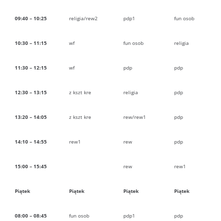
09:40 – 10:25
religia/rew2
pdp1
fun osob
10:30 – 11:15
wf
fun osob
religia
11:30 – 12:15
wf
pdp
pdp
12:30 – 13:15
z kszt kre
religia
pdp
13:20 – 14:05
z kszt kre
rew/rew1
pdp
14:10 – 14:55
rew1
rew
pdp
15:00 – 15:45
rew
rew1
Piątek
Piątek
Piątek
Piątek
08:00 – 08:45
fun osob
pdp1
pdp