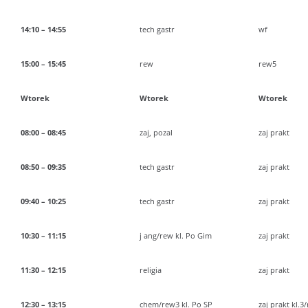
14:10 – 14:55
tech gastr
wf
15:00 – 15:45
rew
rew5
Wtorek
Wtorek
Wtorek
08:00 – 08:45
zaj, pozal
zaj prakt
08:50 – 09:35
tech gastr
zaj prakt
09:40 – 10:25
tech gastr
zaj prakt
10:30 – 11:15
j ang/rew kl. Po Gim
zaj prakt
11:30 – 12:15
religia
zaj prakt
12:30 – 13:15
chem/rew3 kl. Po SP
zaj prakt kl.3/