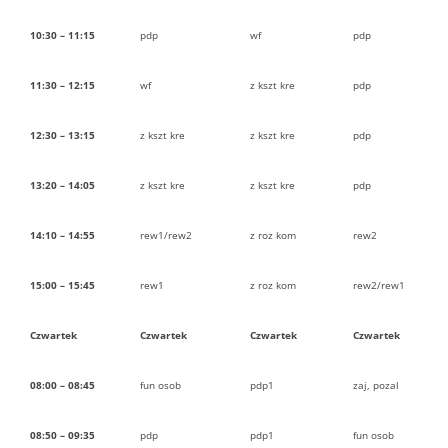
10:30 – 11:15
pdp
wf
pdp
11:30 – 12:15
wf
z kszt kre
pdp
12:30 – 13:15
z kszt kre
z kszt kre
pdp
13:20 – 14:05
z kszt kre
z kszt kre
pdp
14:10 – 14:55
rew1/rew2
z roz kom
rew2
15:00 – 15:45
rew1
z roz kom
rew2/rew1
Czwartek
Czwartek
Czwartek
Czwartek
08:00 – 08:45
fun osob
pdp1
zaj, pozal
08:50 – 09:35
pdp
pdp1
fun osob