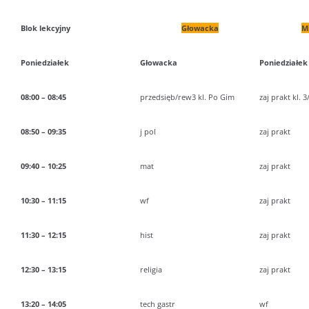
Blok lekcyjny
Głowacka
M
Poniedziałek
Głowacka
Poniedziałek
08:00 – 08:45
przedsięb/rew3 kl. Po Gim
zaj prakt kl. 3
08:50 – 09:35
j pol
zaj prakt
09:40 – 10:25
mat
zaj prakt
10:30 – 11:15
wf
zaj prakt
11:30 – 12:15
hist
zaj prakt
12:30 – 13:15
religia
zaj prakt
13:20 – 14:05
tech gastr
wf