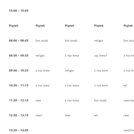
15:00 – 15:45
Piątek
Piątek
Piątek
Piątek
Piątek
08:00 – 08:45
fun osob
fun osob
religia
fun os
08:50 – 09:35
religia
z roz krea
zaj krea1
z roz k
09:40 – 10:25
z roz krea
religia
z roz kom
z roz k
10:30 – 11:15
z roz krea
z roz krea
z roz kom
wf
11:30 – 12:15
rew
z roz krea
fun osob
rew/re
12:30 – 13:15
rew1
rew
wf
rew
13:20 – 14:05
rew2/r