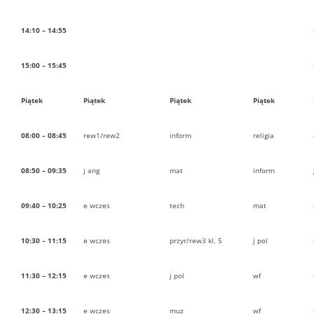
14:10 – 14:55
15:00 – 15:45
Piątek
Piątek
Piątek
Piątek
08:00 – 08:45
rew1/rew2
inform
religia
08:50 – 09:35
j ang
mat
inform
09:40 – 10:25
e wczes
tech
mat
10:30 – 11:15
e wczes
przyr/rew3 kl. 5
j pol
11:30 – 12:15
e wczes
j pol
wf
12:30 – 13:15
e wczes
muz
wf