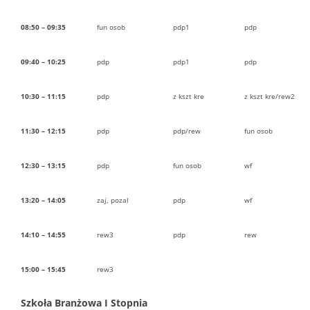
08:50 – 09:35
fun osob
pdp1
pdp
09:40 – 10:25
pdp
pdp1
pdp
10:30 – 11:15
pdp
z kszt kre
z kszt kre/rew2
11:30 – 12:15
pdp
pdp/rew
fun osob
12:30 – 13:15
pdp
fun osob
wf
13:20 – 14:05
zaj, pozal
pdp
wf
14:10 – 14:55
rew3
pdp
rew
15:00 – 15:45
rew3
Szkoła Branżowa I Stopnia