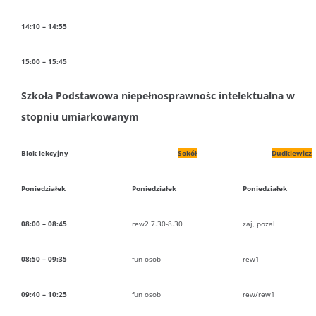
14:10 – 14:55
15:00 – 15:45
Szkoła Podstawowa niepełnosprawnośc intelektualna w
stopniu umiarkowanym
Blok lekcyjny
Sokół
Dudkiewicz
Poniedziałek
Poniedziałek
Poniedziałek
08:00 – 08:45
rew2 7.30-8.30
zaj, pozal
08:50 – 09:35
fun osob
rew1
09:40 – 10:25
fun osob
rew/rew1