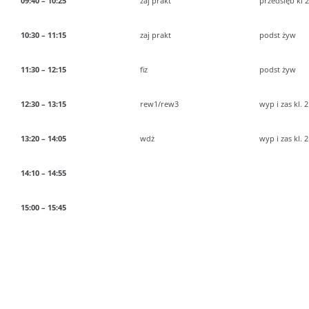
09:40 – 10:25
zaj prakt
przedsięb kl 2.
10:30 – 11:15
zaj prakt
podst żyw
11:30 – 12:15
fiz
podst żyw
12:30 – 13:15
rew1/rew3
wyp i zas kl. 2
13:20 – 14:05
wdż
wyp i zas kl. 2n
14:10 – 14:55
15:00 – 15:45