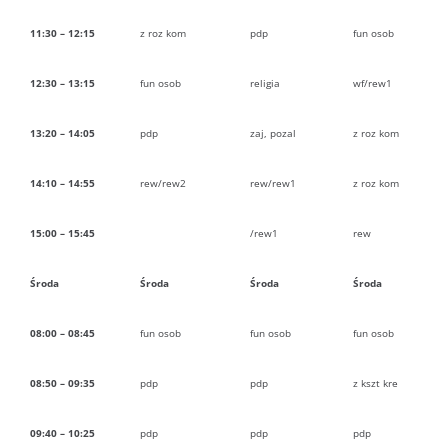
11:30 – 12:15
z roz kom
pdp
fun osob
12:30 – 13:15
fun osob
religia
wf/rew1
13:20 – 14:05
pdp
zaj, pozal
z roz kom
14:10 – 14:55
rew/rew2
rew/rew1
z roz kom
15:00 – 15:45
/rew1
rew
Środa
Środa
Środa
Środa
08:00 – 08:45
fun osob
fun osob
fun osob
08:50 – 09:35
pdp
pdp
z kszt kre
09:40 – 10:25
pdp
pdp
pdp