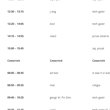
12:30 – 13:15
j ang
tech gastr
13:20 – 14:05
biol
tech gastr
14:10 – 14:55
rew2
prow dział kl. 
15:00 – 15:45
zaj, pozal
Czwartek
Czwartek
Czwartek
08:00 – 08:45
ed bez
d zaw II s/ wdż
08:50 – 09:35
mat
religia
09:40 – 10:25
geogr kl. Po Gim
tech gastr
10:30 – 11:15
j pol
tech gastr kl. 