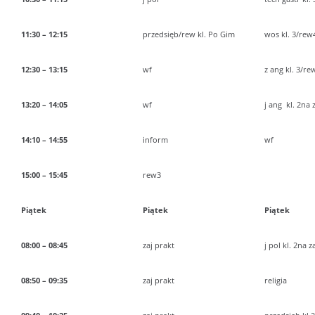
11:30 – 12:15
przedsięb/rew kl. Po Gim
wos kl. 3/rew4
12:30 – 13:15
wf
z ang kl. 3/rew
13:20 – 14:05
wf
j ang kl. 2na za
14:10 – 14:55
inform
wf
15:00 – 15:45
rew3
Piątek
Piątek
Piątek
08:00 – 08:45
zaj prakt
j pol kl. 2na za
08:50 – 09:35
zaj prakt
religia