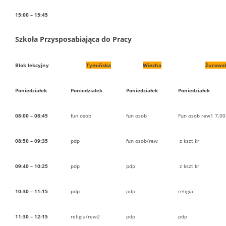
15:00 – 15:45
Szkoła Przysposabiająca do Pracy
Blok lekcyjny
Tymińska
Wiecha
Żurows
Poniedziałek
Poniedziałek
Poniedziałek
Poniedziałek
08:00 – 08:45
fun osob
fun osob
Fun osob rew1 7.00
08:50 – 09:35
pdp
fun osob/rew
z kszt kr
09:40 – 10:25
pdp
pdp
z kszt kr
10:30 – 11:15
pdp
pdp
religia
11:30 – 12:15
religia/rew2
pdp
pdp