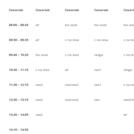
Czwartek
Czwartek
Czwartek
Czwartek
Czwar
08:00 – 08:45
wf
fun osob
fun osob
fun os
08:50 – 09:35
wf
z roz krea
z roz krea
z roz k
09:40 – 10:25
fun osob
z roz krea
religia
z roz k
10:30 – 11:15
z roz krea
wf
rew1
religia
11:30 – 12:15
rew3
rew/rew2
rew1
z roz k
12:30 – 13:15
rew3
rew/rew2
rew
rew3/r
13:20 – 14:05
rew2
wf
14:10 – 14:55