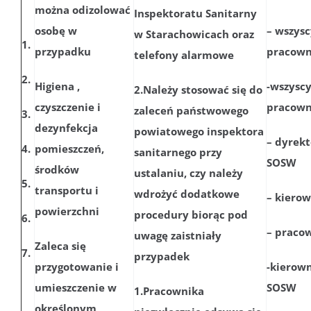
można odizolować
Inspektoratu Sanitarny
osobę w
– wszysc
w Starachowicach oraz
1.
przypadku
pracown
telefony alarmowe
2.
Higiena ,
-wszysc
2.Należy stosować się do
czyszczenie i
pracown
zaleceń państwowego
3.
dezynfekcja
powiatowego inspektora
– dyrekt
4.
pomieszczeń,
sanitarnego przy
SOSW
środków
ustalaniu, czy należy
5.
transportu i
wdrożyć dodatkowe
– kierow
powierzchni
procedury biorąc pod
6.
– praco
uwagę zaistniały
Zaleca się
7.
przypadek
przygotowanie i
-kierow
umieszczenie w
SOSW
1.Pracownika
określonym