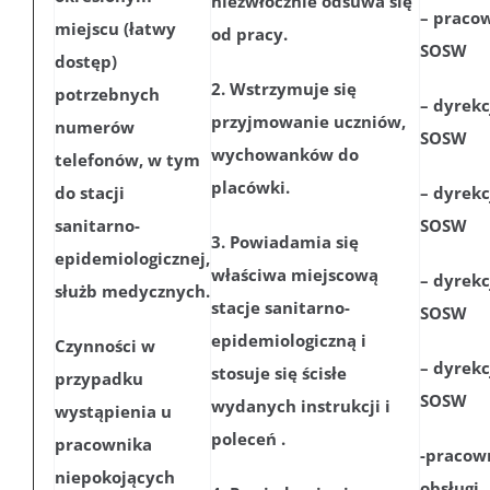
niezwłocznie odsuwa się
– praco
miejscu (łatwy
od pracy.
SOSW
dostęp)
2. Wstrzymuje się
potrzebnych
– dyrekc
przyjmowanie uczniów,
numerów
SOSW
wychowanków do
telefonów, w tym
placówki.
do stacji
– dyrekc
sanitarno-
SOSW
3. Powiadamia się
epidemiologicznej,
właściwa miejscową
– dyrekc
służb medycznych.
stacje sanitarno-
SOSW
epidemiologiczną i
Czynności w
– dyrekc
stosuje się ścisłe
przypadku
SOSW
wydanych instrukcji i
wystąpienia u
poleceń .
pracownika
-pracow
niepokojących
obsługi