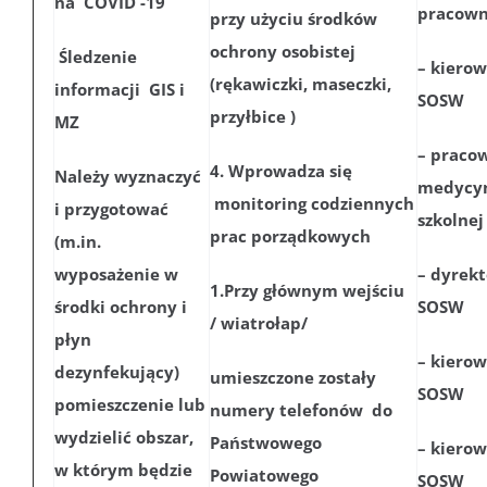
na COVID -19
pracown
przy użyciu środków
ochrony osobistej
Śledzenie
– kierow
(rękawiczki, maseczki,
informacji GIS i
SOSW
przyłbice )
MZ
– praco
4. Wprowadza się
Należy wyznaczyć
medycy
monitoring codziennych
i przygotować
szkolnej
prac porządkowych
(m.in.
wyposażenie w
– dyrekt
1.Przy głównym wejściu
środki ochrony i
SOSW
/ wiatrołap/
płyn
– kierow
dezynfekujący)
umieszczone zostały
SOSW
pomieszczenie lub
numery telefonów do
wydzielić obszar,
Państwowego
– kierow
w którym będzie
Powiatowego
SOSW