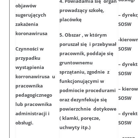
4. Powiadamia się organ
objawów
prowadzący szkołę,
sugerujących
– dyrekc
placówkę
zakażenia
SOSW
koronawirusa
5. Obszar , w którym
-kierow
poruszał się i przebywał
Czynności w
SOSW
pracownik, poddaje się
przypadku
gruntownemu
– dyrekt
wystąpienia
sprzątaniu, zgodnie z
SOSW
korronawirusa u
funkcjonującymi w
pracownika
– kierow
podmiocie procedurami
pedagogicznego
SOSW
oraz dezynfekuje się
lub pracownika
powierzchnie dotykowe
administracji i
– dyrekt
( klamki, poręcze,
obsługi.
SOSW
uchwyty itp.)