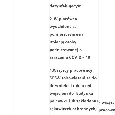
dezynfekującym
2. W placówce
wydzielone są
pomieszczenia na
izolację osoby
podejrzewanej o
zarażenie COVID – 19
1.Wszyscy pracownicy
SOSW zobowiązani są do
dezynfekcji rąk przed
wejściem do budynku
palcówki lub zakładaniu
– wszysc
rękawiczek ochronnych,
pracown