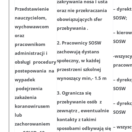
zakrywania nosa i usta
Przedstawienie
– dyrekt
oraz nie przekraczania
nauczycielom,
SOSW;
obowiązujących sfer
wychowawcom
przebywania .
– kierow
oraz
SOSW
2. Pracownicy SOSW
pracownikom
zachowują dystans
administracji i
-wszysc
społeczny, w każdej
obsługi procedury
pracown
przestrzeni szkolnej
postepowania na
wynoszący min,- 1.5 m
wypadek
– dyrekc
podejrzenia
SOSW
3. Ogranicza się
zakażenia
przebywanie osób z
– dyrekc
koranowirusem
zewnątrz , ewentualnie
SOSW
lub
kontakty z takimi
zachorowaniem
– wszysc
sposobami odbywają się