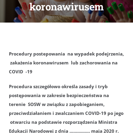
koronawirusem
DOKUMENTY
GALERIA
STRUKTURA
Procedury postepowania na wypadek podejrzenia,
zakażenia koronawirusem lub zachorowania na
PROJEKTY
COVID -19
WYKUS
Procedura szczegółowo określa zasady i tryb
postępowania w zakresie bezpieczeństwa na
terenie SOSW w związku z zapobieganiem,
KONTAKT
przeciwdziałaniem i zwalczaniem COVID-19 po jego
otwarciu na podstawie rozporządzenia Ministra
Edukacji Narodowej z dnia ……………. maja 2020 r.