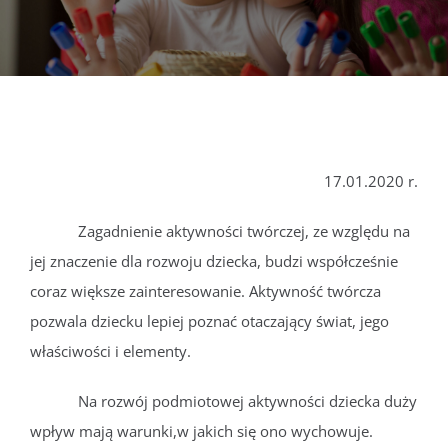
DOKUMENTY
GALERIA
STRUKTURA
17.01.2020 r.
PROJEKTY
Zagadnienie aktywności twórczej, ze względu na
jej znaczenie dla rozwoju dziecka, budzi współcześnie
WYKUS
coraz większe zainteresowanie. Aktywność twórcza
pozwala dziecku lepiej poznać otaczający świat, jego
właściwości i elementy.
KONTAKT
Na rozwój podmiotowej aktywności dziecka duży
wpływ mają warunki,w jakich się ono wychowuje.