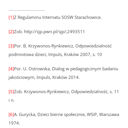
[1]
Z Regulaminu Internatu SOSW Starachowice.
[2]
Zob. http://sjp.pwn.pl/sjp/;2493511
[3]
Por. B. Krzywonos-Rynkiewicz, Odpowiedzialność
podmiotowa dzieci, Impuls, Kraków 2007, s. 10
[4]
Por. U. Ostrowska, Dialog w pedagogicznym badaniu
jakościowym, Impuls, Kraków 2014.
[5]
Zob. Krzywonos-Rynkiewicz, Odpowiedzialność, s. 11
i n.
[6]
A. Gurycka, Dzieci bierne społecznie, WSiP, Warszawa
1974.