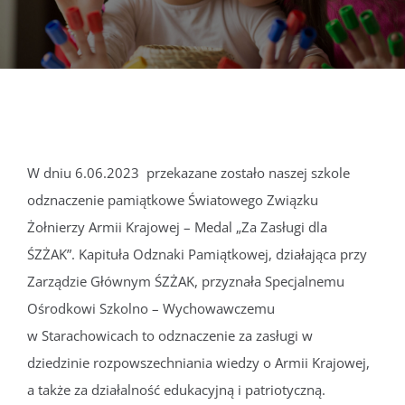
DOKUMENTY
GALERIA
STRUKTURA
W dniu 6.06.2023 przekazane zostało naszej szkole
odznaczenie pamiątkowe Światowego Związku
PROJEKTY
Żołnierzy Armii Krajowej – Medal „Za Zasługi dla
ŚZŻAK”. Kapituła Odznaki Pamiątkowej, działająca przy
WYKUS
Zarządzie Głównym ŚZŻAK, przyznała Specjalnemu
Ośrodkowi Szkolno – Wychowawczemu
KONTAKT
w Starachowicach to odznaczenie za zasługi w
dziedzinie rozpowszechniania wiedzy o Armii Krajowej,
a także za działalność edukacyjną i patriotyczną.