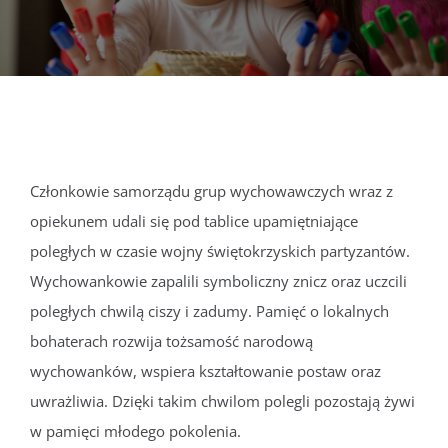
DOKUMENTY
GALERIA
STRUKTURA
Członkowie samorządu grup wychowawczych wraz z
opiekunem udali się pod tablice upamiętniające
PROJEKTY
poległych w czasie wojny świętokrzyskich partyzantów.
Wychowankowie zapalili symboliczny znicz oraz uczcili
WYKUS
poległych chwilą ciszy i zadumy. Pamięć o lokalnych
bohaterach rozwija tożsamość narodową
KONTAKT
wychowanków, wspiera kształtowanie postaw oraz
uwrażliwia. Dzięki takim chwilom polegli pozostają żywi
w pamięci młodego pokolenia.